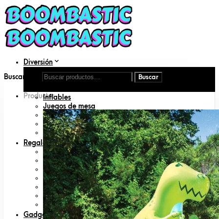
Diversión
Aire libre
Buscar por:
DIY
Disfraces
Productos
Inflables
Juegos de mesa
Juguetes
Juguetes para mascotas
Libros
Regalos
Amigo invisible
Animal lovers
San Valentín
Día del padre
Día de la madre
Geeks
Padres primerizos
Gadgets