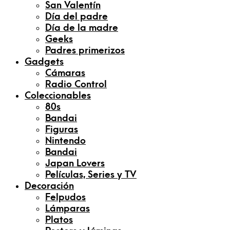
San Valentín
Día del padre
Día de la madre
Geeks
Padres primerizos
Gadgets
Cámaras
Radio Control
Coleccionables
80s
Bandai
Figuras
Nintendo
Bandai
Japan Lovers
Películas, Series y TV
Decoración
Felpudos
Lámparas
Platos