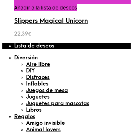
Añadir a la lista de deseos
Slippers Magical Unicorn
22,39
€
Lista de deseos
Diversión
Aire libre
DIY
Disfraces
Inflables
Juegos de mesa
Juguetes
Juguetes para mascotas
Libros
Regalos
Amigo invisible
Animal lovers