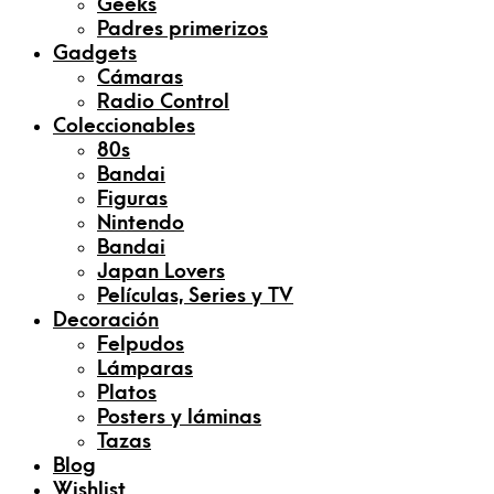
Geeks
Padres primerizos
Gadgets
Cámaras
Radio Control
Coleccionables
80s
Bandai
Figuras
Nintendo
Bandai
Japan Lovers
Películas, Series y TV
Decoración
Felpudos
Lámparas
Platos
Posters y láminas
Tazas
Blog
Wishlist