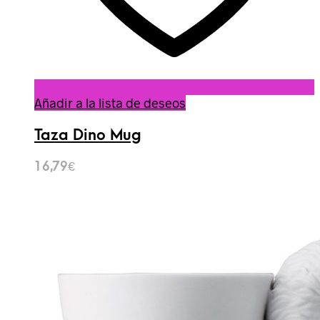
Añadir a la lista de deseos
Taza Dino Mug
16,79
€