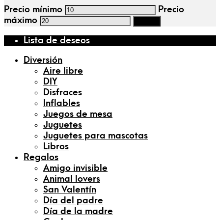
Precio mínimo
Precio
máximo
Filtrar
Lista de deseos
Diversión
Aire libre
DIY
Disfraces
Inflables
Juegos de mesa
Juguetes
Juguetes para mascotas
Libros
Regalos
Amigo invisible
Animal lovers
San Valentín
Día del padre
Día de la madre