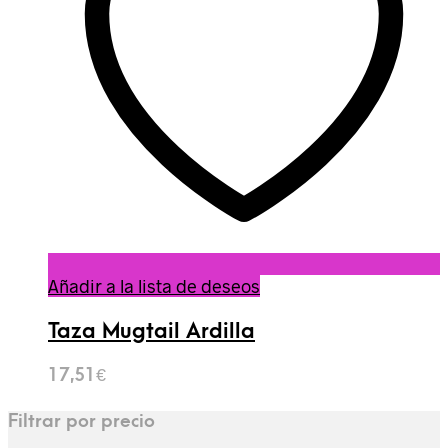
Añadir a la lista de deseos
Taza Mugtail Ardilla
17,51
€
Filtrar por precio