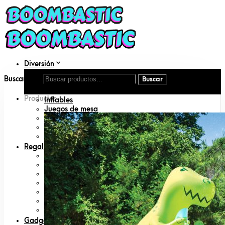
Diversión
Aire libre
Buscar por:
DIY
Disfraces
Productos
Inflables
Juegos de mesa
Juguetes
Juguetes para mascotas
Libros
Regalos
Amigo invisible
Animal lovers
San Valentín
Día del padre
Día de la madre
Geeks
Padres primerizos
Gadgets