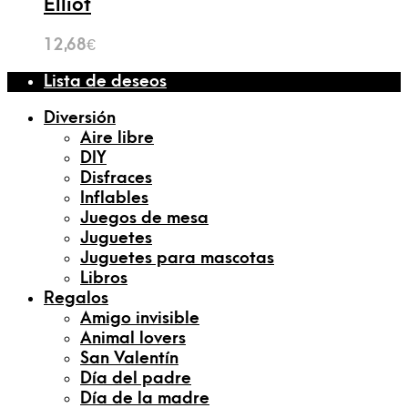
Elliot
12,68
€
Lista de deseos
Diversión
Aire libre
DIY
Disfraces
Inflables
Juegos de mesa
Juguetes
Juguetes para mascotas
Libros
Regalos
Amigo invisible
Animal lovers
San Valentín
Día del padre
Día de la madre