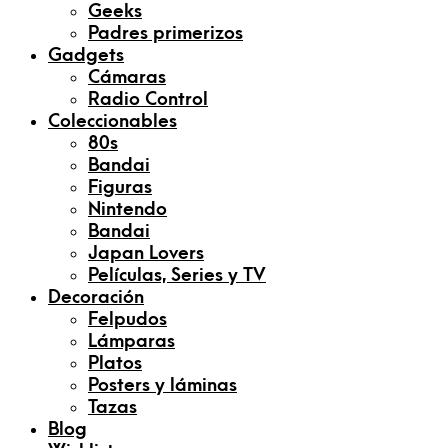
Geeks
Padres primerizos
Gadgets
Cámaras
Radio Control
Coleccionables
80s
Bandai
Figuras
Nintendo
Bandai
Japan Lovers
Películas, Series y TV
Decoración
Felpudos
Lámparas
Platos
Posters y láminas
Tazas
Blog