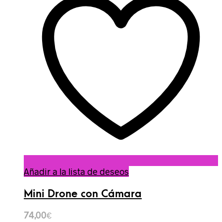
Añadir a la lista de deseos
Mini Drone con Cámara
74,00
€