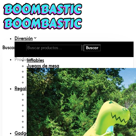
Diversión
Aire libre
Buscar por:
DIY
Disfraces
Productos
Inflables
Juegos de mesa
Juguetes
Juguetes para mascotas
Libros
Regalos
Amigo invisible
Animal lovers
San Valentín
Día del padre
Día de la madre
Geeks
Padres primerizos
Gadgets