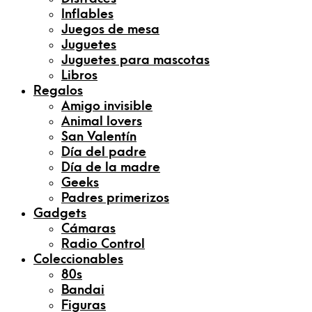
Inflables
Juegos de mesa
Juguetes
Juguetes para mascotas
Libros
Regalos
Amigo invisible
Animal lovers
San Valentín
Día del padre
Día de la madre
Geeks
Padres primerizos
Gadgets
Cámaras
Radio Control
Coleccionables
80s
Bandai
Figuras