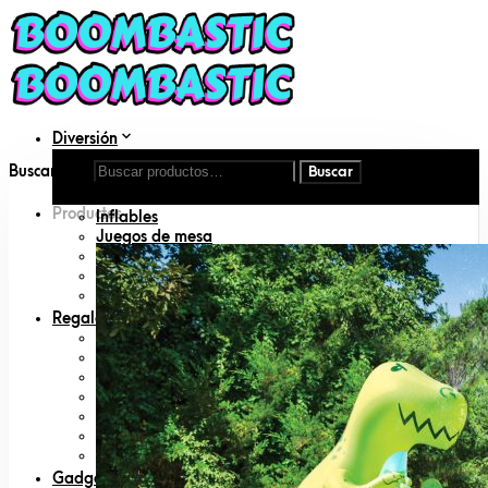
Diversión
Aire libre
Buscar por:
DIY
Disfraces
Productos
Inflables
Juegos de mesa
Juguetes
Juguetes para mascotas
Libros
Regalos
Amigo invisible
Animal lovers
San Valentín
Día del padre
Día de la madre
Geeks
Padres primerizos
Gadgets