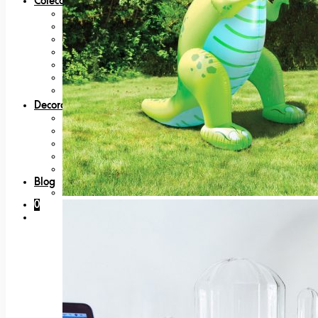
Coleccionables
80s
Bandai
Figuras
Nintendo
Bandai
Japan Lovers
Películas, Series y TV
Decoración
Felpudos
Lámparas
Platos
Posters y láminas
Tazas
Blog
0