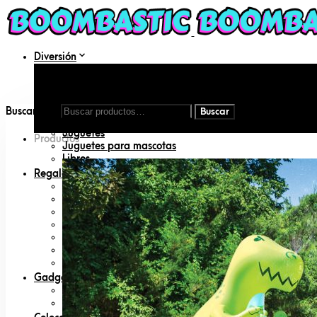
Diversión
Aire libre
DIY
Disfraces
Inflables
Buscar por:
Juegos de mesa
Juguetes
Productos
Juguetes para mascotas
Libros
Regalos
Amigo invisible
Animal lovers
San Valentín
Día del padre
Día de la madre
Geeks
Padres primerizos
Gadgets
Cámaras
Radio Control