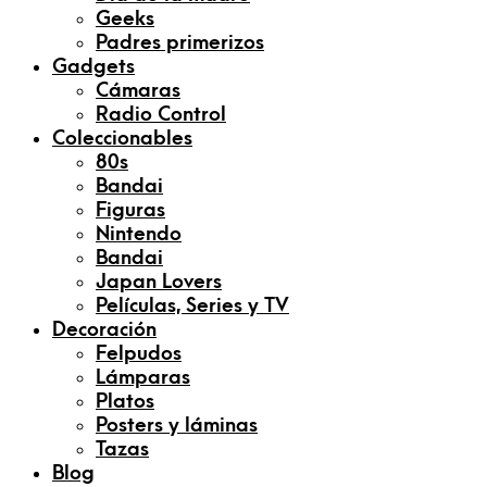
Geeks
Padres primerizos
Gadgets
Cámaras
Radio Control
Coleccionables
80s
Bandai
Figuras
Nintendo
Bandai
Japan Lovers
Películas, Series y TV
Decoración
Felpudos
Lámparas
Platos
Posters y láminas
Tazas
Blog