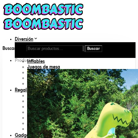
Diversión
Aire libre
Buscar por:
DIY
Disfraces
Productos
Inflables
Juegos de mesa
Juguetes
Juguetes para mascotas
Libros
Regalos
Amigo invisible
Animal lovers
San Valentín
Día del padre
Día de la madre
Geeks
Padres primerizos
Gadgets