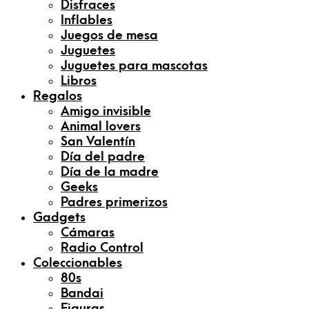
Disfraces
Inflables
Juegos de mesa
Juguetes
Juguetes para mascotas
Libros
Regalos
Amigo invisible
Animal lovers
San Valentín
Día del padre
Día de la madre
Geeks
Padres primerizos
Gadgets
Cámaras
Radio Control
Coleccionables
80s
Bandai
Figuras