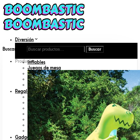
Diversión
Aire libre
Buscar por:
DIY
Disfraces
Productos
Inflables
Juegos de mesa
Juguetes
Juguetes para mascotas
Libros
Regalos
Amigo invisible
Animal lovers
San Valentín
Día del padre
Día de la madre
Geeks
Padres primerizos
Gadgets