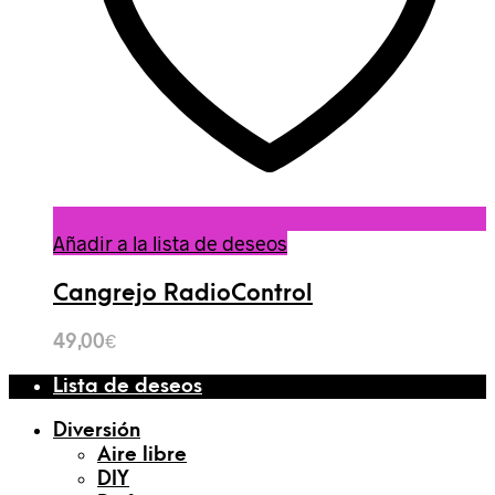
Añadir a la lista de deseos
Cangrejo RadioControl
49,00
€
Lista de deseos
Diversión
Aire libre
DIY