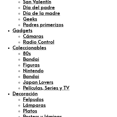
San Valentín
Día del padre
Día de la madre
Geeks
Padres primerizos
Gadgets
Cámaras
Radio Control
Coleccionables
80s
Bandai
Figuras
Nintendo
Bandai
Japan Lovers
Películas, Series y TV
Decoración
Felpudos
Lámparas
Platos
Posters y láminas