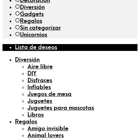
Decoración
Diversión
Gadgets
Regalos
Sin categorizar
Unicornios
Lista de deseos
Diversión
Aire libre
DIY
Disfraces
Inflables
Juegos de mesa
Juguetes
Juguetes para mascotas
Libros
Regalos
Amigo invisible
Animal lovers