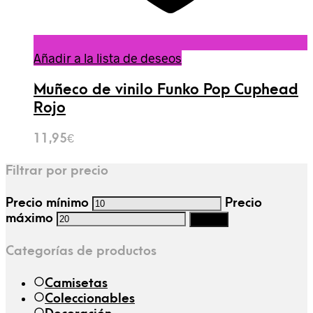
Añadir a la lista de deseos
Muñeco de vinilo Funko Pop Cuphead
Rojo
11,95
€
Filtrar por precio
Precio mínimo
Precio
máximo
Filtrar
Categorías de productos
Camisetas
Coleccionables