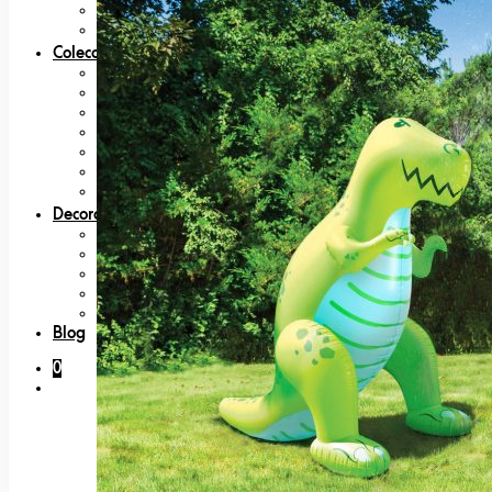
Cámaras
Radio Control
Coleccionables
80s
Bandai
Figuras
Nintendo
Bandai
Japan Lovers
Películas, Series y TV
Decoración
Felpudos
Lámparas
Platos
Posters y láminas
Tazas
Blog
0