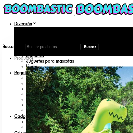
Diversión
Aire libre
DIY
Disfraces
Inflables
Buscar por:
Juegos de mesa
Juguetes
Productos
Juguetes para mascotas
Libros
Regalos
Amigo invisible
Animal lovers
San Valentín
Día del padre
Día de la madre
Geeks
Padres primerizos
Gadgets
Cámaras
Radio Control