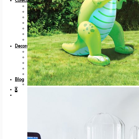
Coleccionables
80s
Bandai
Figuras
Nintendo
Bandai
Japan Lovers
Películas, Series y TV
Decoración
Felpudos
Lámparas
Platos
Posters y láminas
Tazas
Blog
0