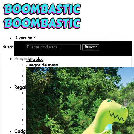
Diversión
Aire libre
Buscar por:
DIY
Disfraces
Productos
Inflables
Juegos de mesa
Juguetes
Juguetes para mascotas
Libros
Regalos
Amigo invisible
Animal lovers
San Valentín
Día del padre
Día de la madre
Geeks
Padres primerizos
Gadgets