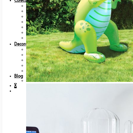
Coleccionables
80s
Bandai
Figuras
Nintendo
Bandai
Japan Lovers
Películas, Series y TV
Decoración
Felpudos
Lámparas
Platos
Posters y láminas
Tazas
Blog
0