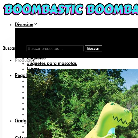
Diversión
Aire libre
DIY
Disfraces
Inflables
Buscar por:
Juegos de mesa
Juguetes
Productos
Juguetes para mascotas
Libros
Regalos
Amigo invisible
Animal lovers
San Valentín
Día del padre
Día de la madre
Geeks
Padres primerizos
Gadgets
Cámaras
Radio Control