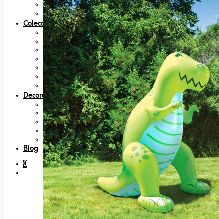
Cámaras
Radio Control
Coleccionables
80s
Bandai
Figuras
Nintendo
Bandai
Japan Lovers
Películas, Series y TV
Decoración
Felpudos
Lámparas
Platos
Posters y láminas
Tazas
Blog
0